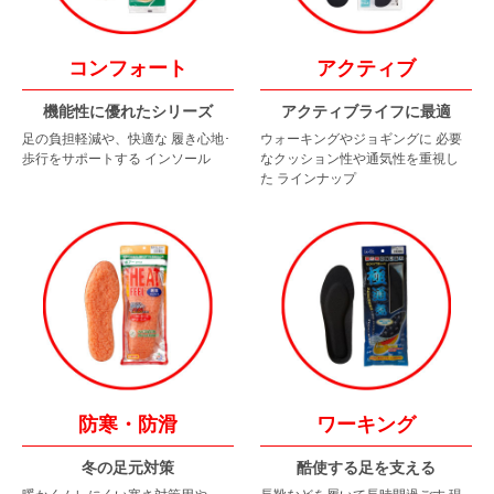
コンフォート
アクティブ
機能性に優れたシリーズ
アクティブライフに最適
足の負担軽減や、快適な
履き心地･
ウォーキングやジョギングに
必要
歩行をサポートする
インソール
なクッション性や通気性を重視し
た
ラインナップ
防寒・防滑
ワーキング
冬の足元対策
酷使する足を支える