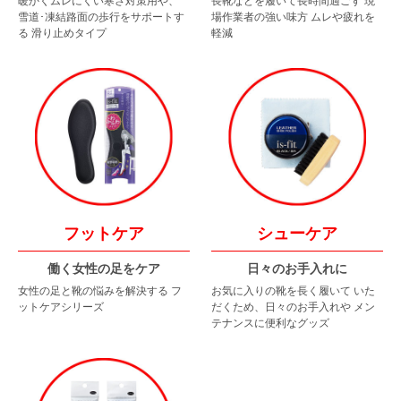
暖かくムレにくい寒さ対策用や、
長靴などを履いて長時間過ごす
現
雪道･凍結路面の歩行をサポートす
場作業者の強い味方
ムレや疲れを
る
滑り止めタイプ
軽減
フットケア
シューケア
働く女性の足をケア
日々のお手入れに
女性の足と靴の悩みを解決する
フ
お気に入りの靴を長く履いて
いた
ットケアシリーズ
だくため、日々のお手入れや
メン
テナンスに便利なグッズ