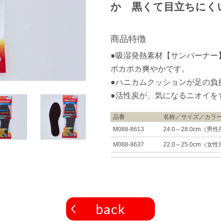
か 黒くて目立ちにく
商品特徴
●吸湿発熱素材【サンバーナー
ポカポカ爽やかです。
●ハニカムクッションが足の負
●活性炭が、気になるニオイを
品番
名称／サイズ／カラ
M088-8613
24.0～28.0cm（
M088-8637
22.0～25.0cm（
back