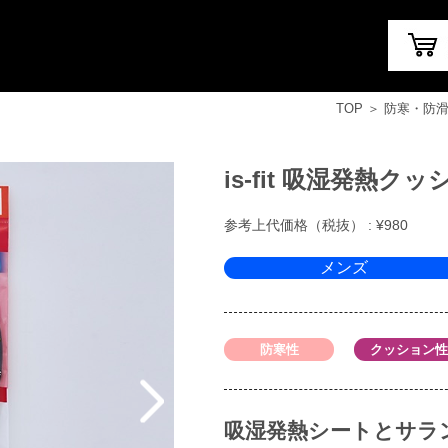
TOP
＞
防寒・防
is-fit 吸湿発熱ク
参考上代価格（税抜） : ¥980
メンズ
防寒性
クッション性
吸湿発熱シートとサラ