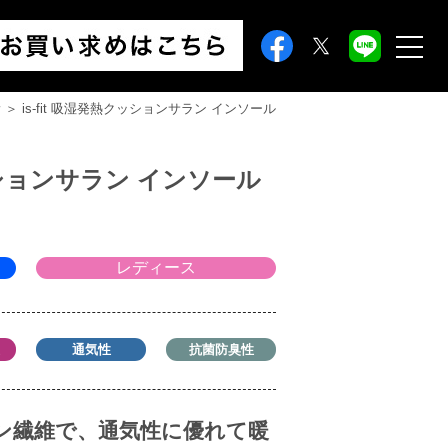
滑
＞ is-fit 吸湿発熱クッション
サラン インソール
ッション
サラン インソール
レディース
通気性
抗菌防臭性
ン繊維で、通気性に優れて暖