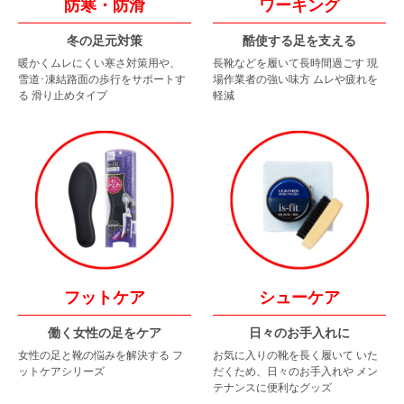
防寒・防滑
ワーキング
冬の足元対策
酷使する足を支える
暖かくムレにくい寒さ対策用や、
長靴などを履いて長時間過ごす
現
雪道･凍結路面の歩行をサポートす
場作業者の強い味方
ムレや疲れを
る
滑り止めタイプ
軽減
フットケア
シューケア
働く女性の足をケア
日々のお手入れに
女性の足と靴の悩みを解決する
フ
お気に入りの靴を長く履いて
いた
ットケアシリーズ
だくため、日々のお手入れや
メン
テナンスに便利なグッズ